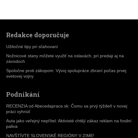
Redakce doporučuje
Užitočné tipy pri sťahovaní
Nožnicové stany môžete využiť na oslavách, pri predaji aj na
závodoch
Spoločne proti zákopom: Vývoj spolupráce zbraní počas prvej
svetovej vojny
Podnikání
RECENZIA od Abecedaprace.sk: Čomu sa prvý týždeň v novej
práci vyhnúť
Auta jako veřejný nepřítel: Aktivisté chtějí zákaz reklam na fosilní
paliva
NAVŠTÍVTE SLOVENSKÉ REGIÓNY V ZIME!