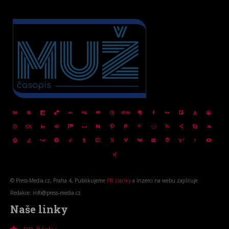
© Press-Media.cz, Praha 4, Publikujeme
PR články
a inzerci na webu zajišťuje
Redakce: info@press-media.cz
Naše linky