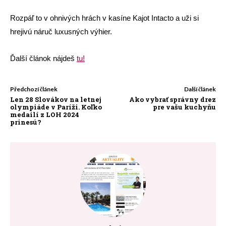
Rozpáľ to v ohnivých hrách v kasíne Kajot Intacto a uži si
hrejivú náruč luxusných výhier.
Ďalší článok nájdeš
tu!
Předchozí článek
Další článek
Len 28 Slovákov na letnej
Ako vybrať správny drez
olympiáde v Paríži. Koľko
pre vašu kuchyňu
medailí z LOH 2024
prinesú?