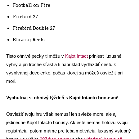
Football on Fire
Firebird 27
Firebird Double 27
Blazing Reels
Tieto ohnivé pecky ti môžu v
Kajot Intact
priniesť luxusné
výhry a pri troche šťastia ti napríklad vydláždiť cestu k
vysnívanej dovolenke, počas ktorej sa môžeš osviežiť pri
mori.
Vychutnaj si ohnivý týždeň s Kajot Intacto bonusmi!
Osviežiť tvoju hru však nemusí len svieže more, ale aj
jedinečné Kajot Intacto bonusy. Ak ešte nemáš hotovú svoju
registráciu, potom máme pre teba motiváciu, luxusný vstupný