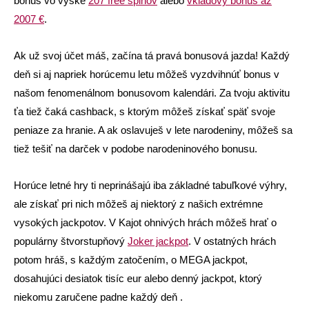
bonus vo výške
207 free spinov
alebo
vkladový bonus až
2007 €
.
Ak už svoj účet máš, začína tá pravá bonusová jazda! Každý
deň si aj napriek horúcemu letu môžeš vyzdvihnúť bonus v
našom fenomenálnom bonusovom kalendári. Za tvoju aktivitu
ťa tiež čaká cashback, s ktorým môžeš získať späť svoje
peniaze za hranie. A ak oslavuješ v lete narodeniny, môžeš sa
tiež tešiť na darček v podobe narodeninového bonusu.
Horúce letné hry ti neprinášajú iba základné tabuľkové výhry,
ale získať pri nich môžeš aj niektorý z našich extrémne
vysokých jackpotov. V Kajot ohnivých hrách môžeš hrať o
populárny štvorstupňový
Joker jackpot
. V ostatných hrách
potom hráš, s každým zatočením, o MEGA jackpot,
dosahujúci desiatok tisíc eur alebo denný jackpot, ktorý
niekomu zaručene padne každý deň .