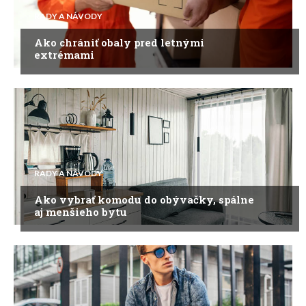
RADY A NÁVODY
Ako chrániť obaly pred letnými
extrémami
RADY A NÁVODY
Ako vybrať komodu do obývačky, spálne
aj menšieho bytu