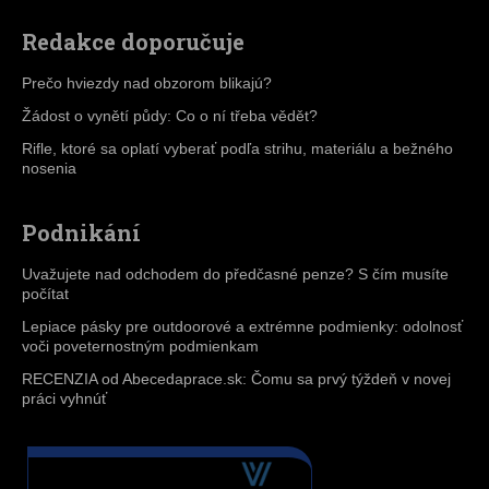
Redakce doporučuje
Prečo hviezdy nad obzorom blikajú?
Žádost o vynětí půdy: Co o ní třeba vědět?
Rifle, ktoré sa oplatí vyberať podľa strihu, materiálu a bežného
nosenia
Podnikání
Uvažujete nad odchodem do předčasné penze? S čím musíte
počítat
Lepiace pásky pre outdoorové a extrémne podmienky: odolnosť
voči poveternostným podmienkam
RECENZIA od Abecedaprace.sk: Čomu sa prvý týždeň v novej
práci vyhnúť