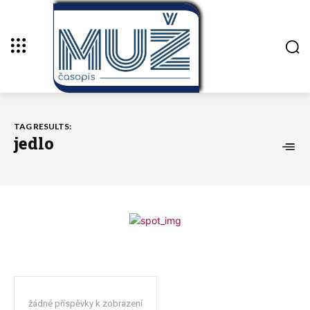
TAG RESULTS:
jedlo
žádné příspěvky k zobrazení