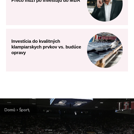
Prečo muži po investujú do MBA
Investícia do kvalitných
klampiarskych prvkov vs. budúce
opravy