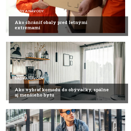
RADY A NÁVODY
Ako chrániť obaly pred letnými
extrémami
RADY A NÁVODY
Ako vybrať komodu do obývačky, spálne
aj menšieho bytu