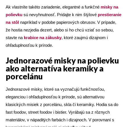
Ak vlastníte takéto zariadenie, elegantné a funkčné
misky na
polievku
sú nevyhnutnosť. Pridajte k nim štýlové
prestieranie
na stôl
napríklad v podobe papierových obrusov. V prípade,
že hostia nezjedia dezert, alebo si ho chcú vziať so sebou,
stavte na
krabice na zákusky
, ktoré zaujmú dizajnom i
ohľaduplnosťou k prírode.
Jednorazové misky na polievku
ako alternatíva keramiky a
porcelánu
Jednorazové misky, ktoré sa vyznačujú funkčnosťou,
eleganciou i ohľaduplnosťou k prírode, sú alternatívou
klasických misiek z porcelánu, skla či keramiky. Hodia sa do
fast foodov, street foodov i bistier. Vyrábajú sa z rôznych
materiálov, v nápaditých farbách i dizajnoch. V porovnaní s