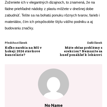
Zoženiete ich v elegantných dizajnoch, to znamená, že na
fádne priehľadné nádoby z plastu môžete v dnešnej dobe
zabudnúť. Tešte sa na bohatú ponuku rôznych tvarov, farieb i
materiálov, čím ich prispôsobíte štýlu vášho podniku a aj
budovaniu značky.
Předchozí článek
Další článek
Koľko zarobia na MS v
Máte občas problémy s
hokeji 2024 stávkové
erekciou? Nemusíte sa
kancelárie?
hneď ponáhľať k lekárovi
No Name