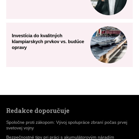
Redakce doporučuje
Spoločne proti zákopom: Vývoj spolupráce zbraní počas prvej
svetovej vojny
Bezpečnostné tipy pri práci s akumulátorovým náradím