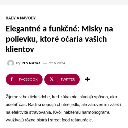
RADY A NÁVODY
Elegantné a funkčné: Misky na
polievku, ktoré očaria vašich
klientov
22.5.2024
By
No Name
FACEBOOK
TWITTER
Žijeme v hektickej dobe, keď zákazníci hľadajú spôsob, ako
ušetriť čas. Radi si doprajú chutné jedlo, ale zároveň im záleží
na efektivite stravovania. Kvôli nabitému harmonogramu
využívajú rôzne bistrá i street food reštaurácie.