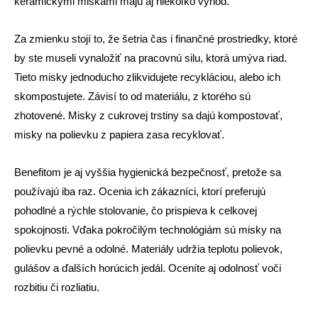
keramickými miskami majú aj niekoľko výhod.
Za zmienku stojí to, že šetria čas i finančné prostriedky, ktoré
by ste museli vynaložiť na pracovnú silu, ktorá umýva riad.
Tieto misky jednoducho zlikvidujete recykláciou, alebo ich
skompostujete. Závisí to od materiálu, z ktorého sú
zhotovené. Misky z cukrovej trstiny sa dajú kompostovať,
misky na polievku z papiera zasa recyklovať.
Benefitom je aj vyššia hygienická bezpečnosť, pretože sa
používajú iba raz. Ocenia ich zákazníci, ktorí preferujú
pohodlné a rýchle stolovanie, čo prispieva k celkovej
spokojnosti. Vďaka pokročilým technológiám sú misky na
polievku pevné a odolné. Materiály udržia teplotu polievok,
gulášov a ďalších horúcich jedál. Oceníte aj odolnosť voči
rozbitiu či rozliatiu.