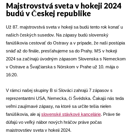
Majstrovstvá sveta v hokeji 2024
budú v Českej republike
Už 87. majstrovstvá sveta v hokeji sa budú tento rok konať u
našich českých susedov. Na zápasy budú slovenský
fanúšikovia cestovať do Ostravy a v prípade, že naši postúpia
snáď až do finále, presťahujeme sa do Prahy. MS v hokeji
2024 sa začínajú úvodným zápasom Slovenska s Nemeckom
v Ostrave a Švajčiarska s Nórskom v Prahe už 10. mája o
16:20.
V rámci našej skupiny B si Slováci zahrajú 7 zápasov s
reprezentantmi USA, Nemecka, či Švédska. Čakajú nás teda
veľmi zaujímavé zápasy, na ktoré sa určite tešia nielen
fanúšikovia, ale aj
slovenské stávkové kancelárie
. Práve tie
dúfajú vo veľký nábor nových hráčov práve počas
majstrovstiev sveta v hokeji 2024.