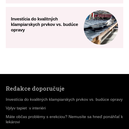
Redakce doporučuje
Investícia do kvalitných klampiarskych prvkov vs. budúce opravy
Vplyv tapiet v interiéri
Máte občas problémy s erekciou? Nemusíte sa hneď ponáhľať k
lekárovi