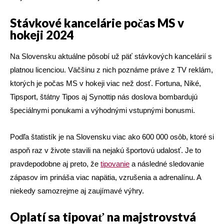
Stávkové kancelárie počas MS v
hokeji 2024
Na Slovensku aktuálne pôsobí už päť stávkových kancelárií s
platnou licenciou. Väčšinu z nich poznáme práve z TV reklám,
ktorých je počas MS v hokeji viac než dosť. Fortuna, Niké,
Tipsport, štátny Tipos aj Synottip nás doslova bombardujú
špeciálnymi ponukami a výhodnými vstupnými bonusmi.
Podľa štatistík je na Slovensku viac ako 600 000 osôb, ktoré si
aspoň raz v živote stavili na nejakú športovú udalosť. Je to
pravdepodobne aj preto, že
tipovanie
a následné sledovanie
zápasov im prináša viac napätia, vzrušenia a adrenalínu. A
niekedy samozrejme aj zaujímavé výhry.
Oplatí sa tipovať na majstrovstvá