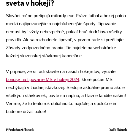
sveta v hokeji?
Slováci ročne pretipujú miliardy eur. Práve futbal a hokej patria
medzi najtipovanejšie a najobľúbenejšie športy. Tipovanie
nemusí byť vždy nebezpečné, pokiaľ hráč dodržiava všetky
pravidlá. Ak sa rozhodnete tipovať, v prvom rade si prečítajte
Zásady zodpovedného hrania. Tie nájdete na webstránke
každej slovenskej stávkovej kancelárie.
V prípade, že si radi stavíte na našich hokejistov, využite
bonusy na tipovanie MS v hokeji 2024
, ktoré počas MS
nechýbajú v žiadnej stávkovej. Sledujte aktuálne promo akcie
všetkých stávkoviek, bavte sa naplno, a hlavne fandite našim!
Veríme, že to tento rok dotiahnu čo najďalej a spoločne im
budeme držať palce!
Předchozí článek
Další článek