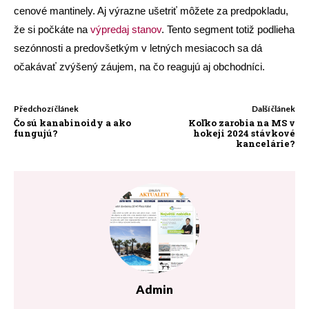
cenové mantinely. Aj výrazne ušetriť môžete za predpokladu,
že si počkáte na
výpredaj stanov
. Tento segment totiž podlieha
sezónnosti a predovšetkým v letných mesiacoch sa dá
očakávať zvýšený záujem, na čo reagujú aj obchodníci.
Předchozí článek
Další článek
Čo sú kanabinoidy a ako
Koľko zarobia na MS v
fungujú?
hokeji 2024 stávkové
kancelárie?
Admin