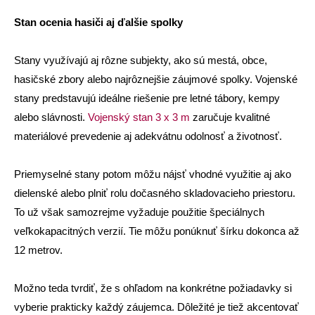
Stan ocenia hasiči aj ďalšie spolky
Stany využívajú aj rôzne subjekty, ako sú mestá, obce,
hasičské zbory alebo najrôznejšie záujmové spolky. Vojenské
stany predstavujú ideálne riešenie pre letné tábory, kempy
alebo slávnosti.
Vojenský stan 3 x 3 m
zaručuje kvalitné
materiálové prevedenie aj adekvátnu odolnosť a životnosť.
Priemyselné stany potom môžu nájsť vhodné využitie aj ako
dielenské alebo plniť rolu dočasného skladovacieho priestoru.
To už však samozrejme vyžaduje použitie špeciálnych
veľkokapacitných verzií. Tie môžu ponúknuť šírku dokonca až
12 metrov.
Možno teda tvrdiť, že s ohľadom na konkrétne požiadavky si
vyberie prakticky každý záujemca. Dôležité je tiež akcentovať