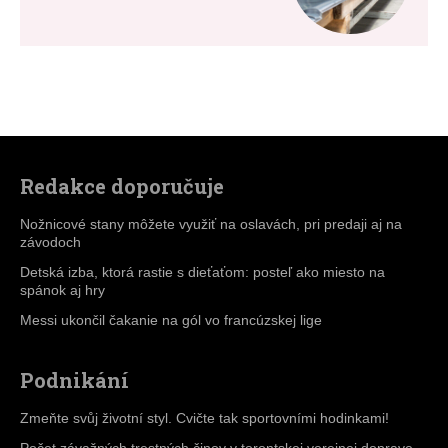
Redakce doporučuje
Nožnicové stany môžete využiť na oslavách, pri predaji aj na
závodoch
Detská izba, ktorá rastie s dieťaťom: posteľ ako miesto na
spánok aj hry
Messi ukončil čakanie na gól vo francúzskej lige
Podnikání
Zmeňte svůj životní styl. Cvičte tak sportovními hodinkami!
Počet závažných trestných činov v torontskej verejnej doprave