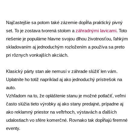
Najčastejšie sa potom také zázemie dopĺňa praktický pivný
set. To je zostava tvorená stolom a
záhradnými lavicami
. Toto
riešenie je populárne hlavne svojou dlhou životnosťou, ľahkým
skladovaním aj jednoduchým rozložením a používa sa preto
pri rôznych vonkajších akciách.
Klasický párty stan ale nemusí v záhrade slúžiť len vám.
Uplatníte ho totiž napríklad aj ako jednoduchý prístrešok na
auto.
Vzhľadom na to, že opláštenie stanu je možné potlačiť, veľmi
často slúžia tieto výrobky aj ako stany predajné, prípadne aj
ako reklamný priestor na veľtrhoch, výstavách a ďalších
udalostiach vo sfére komerčné. Rovnako tak dopĺňajú firemné
eventy.