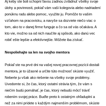
Aj keby ste boli schopní ľavou zadnou zvládnuť všetky svoje
úlohy a povinnosti, pokiaľ vám vaši kolegovia alebo nadriadení
ponúknu radu alebo pomoc, využite ju. Pomôže to vašim
vzťahom na pracovisku, a navyše sa dozviete niečo viac o
tom, ako to v danej firme funguje a čo sa od vás očakáva. A
kto vie, možno sa od nich naučíte aj spôsob, ako danú vec
robiť ešte lepšie a efektívnejšie. Môžete iba získať.
Nespoliehajte sa len na svojho mentora
Pokiaľ ste na prvé dni na vašej novej pracovnej pozícii dostali
mentora, je to úžasné a určite túto možnosť skúste využiť.
Neberte ju však ako riešenie na všetky svoje problémy.
Uvedomte si, že čas, ktorý ostatní strávia tým, že vám s
niečím budú pomáhať, je čas, ktorý nebudú môcť tráviť
robením svojej práce. Buďte preto k ostatným ohľaduplní a
než za nimi prídete s každým najmenším problémom, skúste