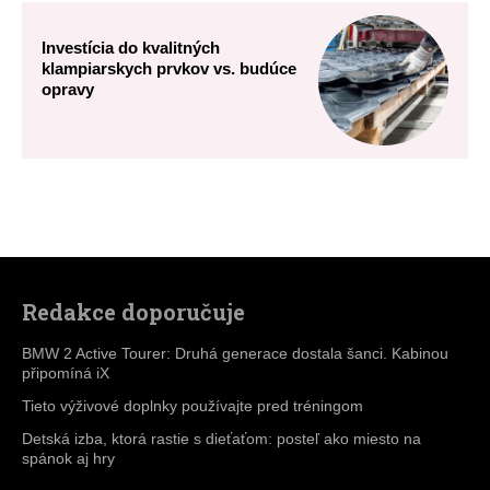
Redakce doporučuje
BMW 2 Active Tourer: Druhá generace dostala šanci. Kabinou
připomíná iX
Tieto výživové doplnky používajte pred tréningom
Detská izba, ktorá rastie s dieťaťom: posteľ ako miesto na
spánok aj hry