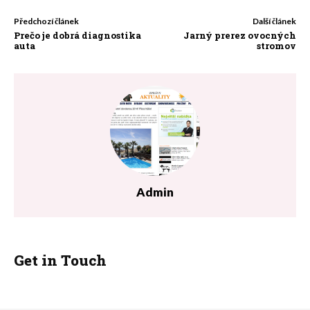
Předchozí článek
Další článek
Prečo je dobrá diagnostika
Jarný prerez ovocných
auta
stromov
Admin
Get in Touch