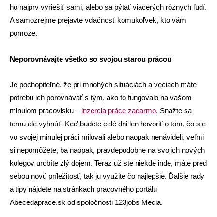
ho najprv vyriešiť sami, alebo sa pýtať viacerých rôznych ľudí.
A samozrejme prejavte vďačnosť komukoľvek, kto vám
pomôže.
Neporovnávajte všetko so svojou starou prá
cou
Je pochopiteľné, že pri mnohých situáciách a veciach máte
potrebu ich porovnávať s tým, ako to fungovalo na vašom
minulom pracovisku –
inzercia pr
áce zadarmo
. Snažte sa
tomu ale vyhnúť. Keď budete celé dni len hovoriť o tom, čo ste
vo svojej minulej práci milovali alebo naopak nenávideli, veľmi
si nepomôžete, ba naopak, pravdepodobne na svojich nových
kolegov urobíte zlý dojem. Teraz už ste niekde inde, máte pred
sebou novú príležitosť, tak ju využite čo najlepšie. Ďalšie rady
a tipy nájdete na stránkach pracovného portálu
Abecedaprace.sk od spoločnosti 123jobs Media.