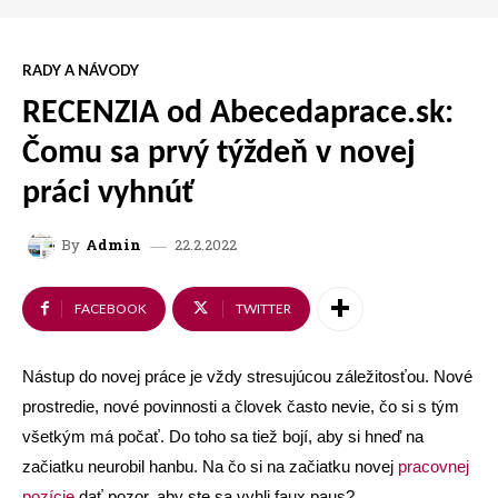
RADY A NÁVODY
RECENZIA od Abecedaprace.sk:
Čomu sa prvý týždeň v novej
práci vyhnúť
22.2.2022
By
Admin
FACEBOOK
TWITTER
Nástup do novej práce je vždy stresujúcou záležitosťou. Nové
prostredie, nové povinnosti a človek často nevie, čo si s tým
všetkým má počať. Do toho sa tiež bojí, aby si hneď na
začiatku neurobil hanbu. Na čo si na začiatku novej
pracovnej
pozície
dať pozor, aby ste sa vyhli faux paus?