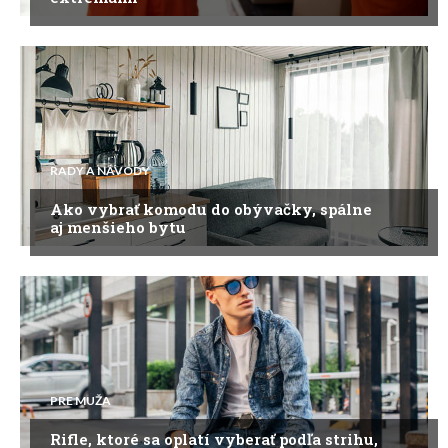
RADY A NÁVODY
Ako vybrať komodu do obývačky, spálne
aj menšieho bytu
PRE MUŽA
Rifle, ktoré sa oplatí vyberať podľa strihu,