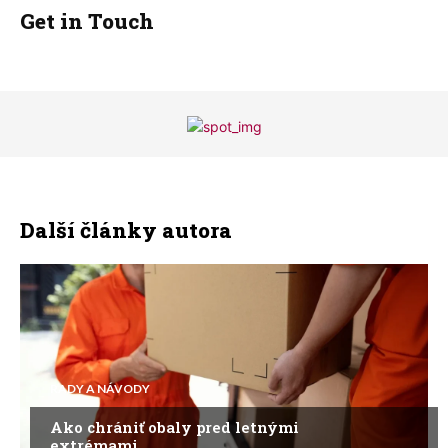
Get in Touch
Další články autora
RADY A NÁVODY
Ako chrániť obaly pred letnými
extrémami