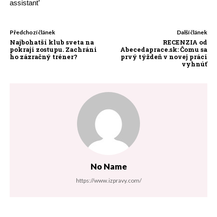
assistant’
Předchozí článek
Další článek
Najbohatší klub sveta na
RECENZIA od
pokraji zostupu. Zachráni
Abecedaprace.sk: Čomu sa
ho zázračný tréner?
prvý týždeň v novej práci
vyhnúť
No Name
https://www.izpravy.com/