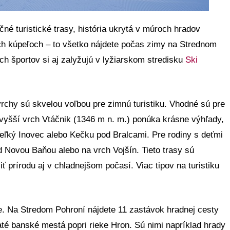
čné turistické trasy, história ukrytá v múroch hradov
ych kúpeľoch – to všetko nájdete počas zimy na Strednom
ch športov si aj zalyžujú v lyžiarskom stredisku
Ski
rchy sú skvelou voľbou pre zimnú turistiku. Vhodné sú pre
jvyšší vrch Vtáčnik (1346 m n. m.) ponúka krásne výhľady,
eľký Inovec alebo Kečku pod Bralcami. Pre rodiny s deťmi
d Novou Baňou alebo na vrch Vojšín. Tieto trasy sú
ť prírodu aj v chladnejšom počasí. Viac tipov na turistiku
e. Na Stredom Pohroní nájdete 11 zastávok hradnej cesty
ohaté banské mestá popri rieke Hron. Sú nimi napríklad hrady