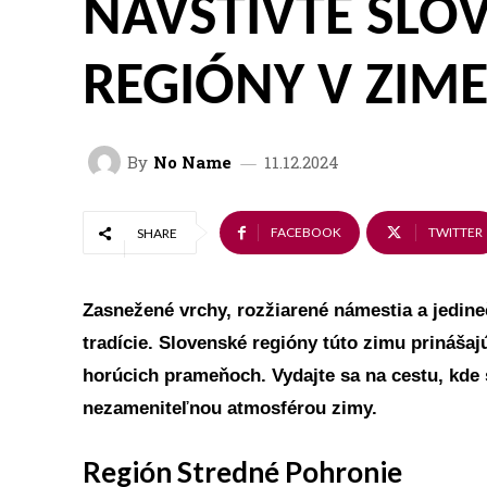
NAVŠTÍVTE SLO
REGIÓNY V ZIME
By
No Name
11.12.2024
FACEBOOK
TWITTER
SHARE
Zasnežené vrchy, rozžiarené námestia a jedineč
tradície. Slovenské regióny túto zimu prináša
horúcich prameňoch. Vydajte sa na cestu, kde 
nezameniteľnou atmosférou zimy.
Región Stredné Pohronie