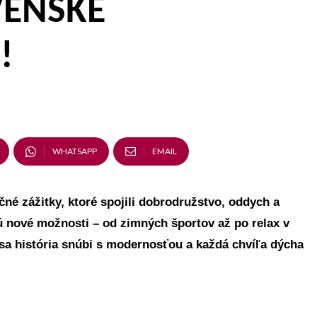
VENSKÉ
!
WHATSAPP
EMAIL
né zážitky, ktoré spojili dobrodružstvo, oddych a
jú nové možnosti – od zimných športov až po relax v
sa história snúbi s modernosťou a každá chvíľa dýcha