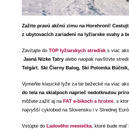
Zažite pravú akčnú zimu na Horehroní! Cestuj
z ubytovacích zariadení na lyžiarske svahy a be
Zavítajte do
TOP lyžiarskych stredísk
s viac ako
Jasná Nízke Tatry
alebo naopak navštívte stred
Telgárt
,
Ski Čierny Balog, Ski Polomka Búčnik,
Vymeňte klasické lyže za tie bežecké na viac ak
do tela na skialpoch naprieč nedotknutou prír
môžete zažiť aj na
FAT e-bikoch s hrotmi
, s kto
najvyšší cyklobod na Slovensku i v Strednej Euró
Vstúpte do
Ľadového mestečka
, ktoré bude mať