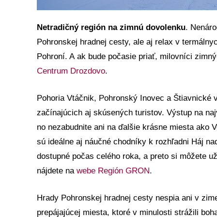
Netradičný región na zimnú dovolenku
. Nenáro
Pohronskej hradnej cesty, ale aj relax v termáln
Pohroní. A ak bude počasie priať, milovníci zimný
Centrum Drozdovo
.
Pohoria Vtáčnik, Pohronský Inovec a Štiavnické v
začínajúcich aj skúsených turistov. Výstup na na
no nezabudnite ani na ďalšie krásne miesta ako V
sú ideálne aj náučné chodníky k rozhľadni Háj na
dostupné počas celého roka, a preto si môžete uži
nájdete na
webe Región GRON
.
Hrady Pohronskej hradnej cesty nespia ani v zim
prepájajúcej miesta, ktoré v minulosti strážili b