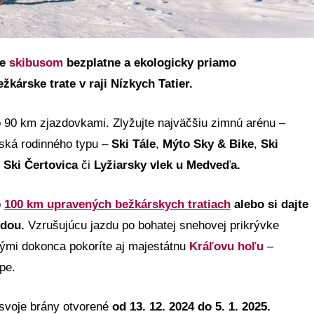
te
skibusom
bezplatne a ekologicky priamo
žkárske trate v raji Nízkych Tatier.
 90 km zjazdovkami. Zlyžujte najväčšiu zimnú arénu –
iská rodinného typu –
Ski Tále
,
Mýto Sky & Bike
,
Ski
 Ski Čertovica
či
Lyžiarsky vlek u Medveďa.
o
100 km
upravených bežkárskych tratiach
alebo si dajte
odou.
Vzrušujúcu jazdu po bohatej snehovej prikrývke
rými dokonca pokoríte aj majestátnu
Kráľovu hoľu
–
pe.
 svoje brány otvorené
od 13. 12. 2024 do 5. 1. 2025.