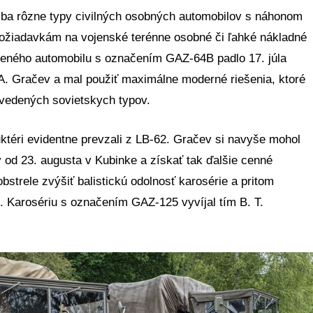
ba rôzne typy civilných osobných automobilov s náhonom
požiadavkám na vojenské terénne osobné či ľahké nákladné
neného automobilu s označením GAZ-64B padlo 17. júla
. A. Gračev a mal použiť maximálne moderné riešenia, ktoré
avedených sovietskych typov.
uktéri evidentne prevzali z LB-62. Gračev si navyše mohol
 od 23. augusta v Kubinke a získať tak ďalšie cenné
strele zvýšiť balistickú odolnosť karosérie a pritom
 Karosériu s označením GAZ-125 vyvíjal tím B. T.