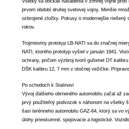
Všetky sa dočkali nasadenia v zimnej vojne proti
prvom období druhej svetovej vojny. Menšie množs
ozbrojené zložky. Pokusy o modernejšie riešený 
rokov.
Trojmiestny prototyp LB-NATI sa do značnej mie
NATI, ktorého prototyp vyšiel v januári 1941. Vozi
ochrany, pričom výzbroj tvoril guľomet DT kalibr
DŠK kalibru 12, 7 mm v otočnej vežičke. Pripravo
Po schodoch k Stalinovi
Vývoj ďalšieho obrneného automobilu začal až zač
prvý použiteľný podvozok s náhonom na všetky št
šasi terénneho automobilu GAZ-64, ktorý sa vo v
úlohy prieskumné, spojovacie a logistické. Vozid