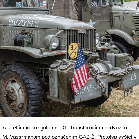
 s lafetáciou pre guľomet DT. Transformáciu podvozku
G. M. Vassrmanom pod označením GAZ-Ž. Prototyp vyšiel v