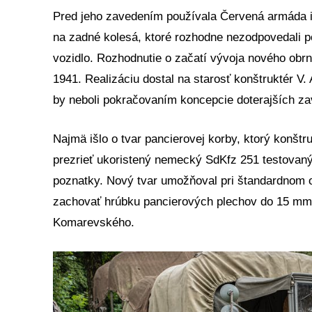
Pred jeho zavedením používala Červená armáda i
na zadné kolesá, ktoré rozhodne nezodpovedali 
vozidlo. Rozhodnutie o začatí vývoja nového obr
1941. Realizáciu dostal na starosť konštruktér V
by neboli pokračovaním koncepcie doterajších z
Najmä išlo o tvar pancierovej korby, ktorý konštr
prezrieť ukoristený nemecký SdKfz 251 testovaný
poznatky. Nový tvar umožňoval pri štandardnom ob
zachovať hrúbku pancierových plechov do 15 mm.
Komarevského.