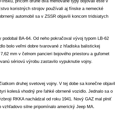
 Fínsku, pričom druhé dva menované typy bojovali ešte v
tvo koristných strojov používali aj fínske a nemecké
obrnený automobil sa v ZSSR objavili koncom tridsiatych
ry podobal BA-64. Od neho pokračoval vývoj typom LB-62
dlo bolo veľmi dobre tvarované z hľadiska balistickej
u 7,62 mm v čelnom pancieri bojového priestoru a guľomet
vanú sériovú výrobu zastavilo vypuknutie vojny.
iatkom druhej svetovej vojny. V tej dobe sa konečne objavi
yri kolesá vhodný pre ľahké obrnené vozidlo. Jednalo sa o
ýzbroji RKKA nachádzal od roku 1941. Nový GAZ mal plniť
lo vzhľadovo silne pripomínalo americký Jeep MA.