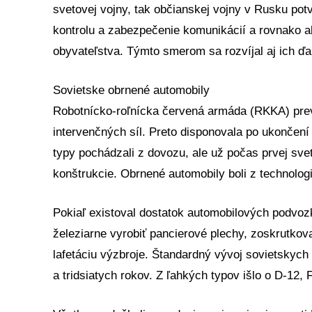
svetovej vojny, tak občianskej vojny v Rusku pot
kontrolu a zabezpečenie komunikácií a rovnako a
obyvateľstva. Týmto smerom sa rozvíjal aj ich ďal
Sovietske obrnené automobily
Robotnícko-roľnícka červená armáda (RKKA) prev
intervenčných síl. Preto disponovala po ukončen
typy pochádzali z dovozu, ale už počas prvej sve
konštrukcie. Obrnené automobily boli z technolog
Pokiaľ existoval dostatok automobilových podvoz
železiarne vyrobiť pancierové plechy, zoskrutkova
lafetáciu výzbroje. Štandardný vývoj sovietskyc
a tridsiatych rokov. Z ľahkých typov išlo o D-12, 