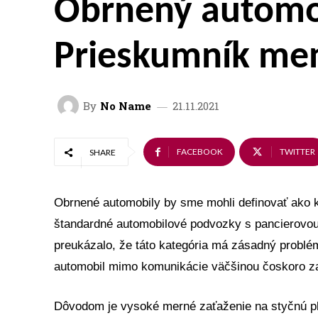
Obrnený automob
Prieskumník me
By
No Name
21.11.2021
FACEBOOK
TWITTER
SHARE
Obrnené automobily by sme mohli definovať ako 
štandardné automobilové podvozky s pancierovou 
preukázalo, že táto kategória má zásadný problé
automobil mimo komunikácie väčšinou čoskoro za
Dôvodom je vysoké merné zaťaženie na styčnú pl