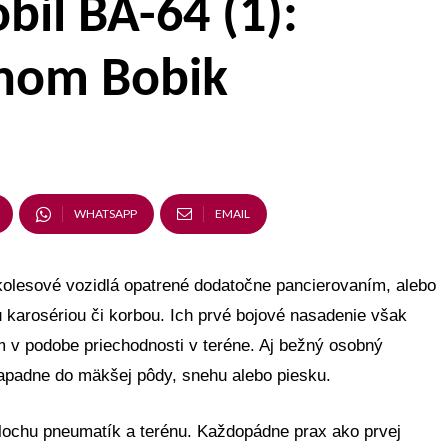
il BA-64 (1):
nom Bobik
WHATSAPP
EMAIL
kolesové vozidlá opatrené dodatočne pancierovaním, alebo
karosériou či korbou. Ich prvé bojové nasadenie však
m v podobe priechodnosti v teréne. Aj bežný osobný
padne do mäkšej pôdy, snehu alebo piesku.
ochu pneumatík a terénu. Každopádne prax ako prvej