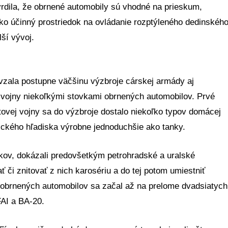
vrdila, že obrnené automobily sú vhodné na prieskum,
ko účinný prostriedok na ovládanie rozptýleného dedinskéh
ší vývoj.
zala postupne väčšinu výzbroje cárskej armády aj
í vojny niekoľkými stovkami obrnených automobilov. Prvé
tovej vojny sa do výzbroje dostalo niekoľko typov domácej
ického hľadiska výrobne jednoduchšie ako tanky.
kov, dokázali predovšetkým petrohradské a uralské
ť či znitovať z nich karosériu a do tej potom umiestniť
h obrnených automobilov sa začal až na prelome dvadsiatych
FAI a BA-20.