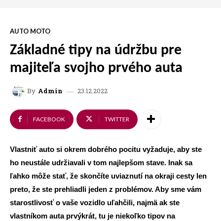
AUTO MOTO
​​Základné tipy na údržbu pre
majiteľa svojho prvého auta
23.12.2022
By
Admin
FACEBOOK
TWITTER
Vlastniť auto si okrem dobrého pocitu vyžaduje, aby ste
ho neustále udržiavali v tom najlepšom stave. Inak sa
ľahko môže stať, že skončíte uviaznutí na okraji cesty len
preto, že ste prehliadli jeden z problémov. Aby sme vám
starostlivosť o vaše vozidlo uľahčili, najmä ak ste
vlastníkom auta prvýkrát, tu je niekoľko tipov na