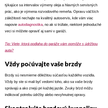
týkajúce sa intervalov výmeny oleja a hlavných servisných
prác, ako je výmena rozvodového remeňa. Opravu väčších
záležitostí nechajte na kvalitný autoservis, kde vám viac
napovie
autodiagnostika
, no ak si trúfate, niektoré jednoduché
veci si môžete opraviť aj sami v garáži.
Tip: Viete, ktorá podlaha do garáže vám pomôže s údržbou
auta?
Vždy počúvajte vaše brzdy
Brzdy sú nesmierne dôležitou súčasťou každého vozidla.
Vždy by ste si mali byť vedomí toho, ako sa vaše brzdy
správajú a ako znejú pri každej jazde. Zvuky bŕzd môžu
indikovať potrebu údržby alebo nevyhnutnej opravy.