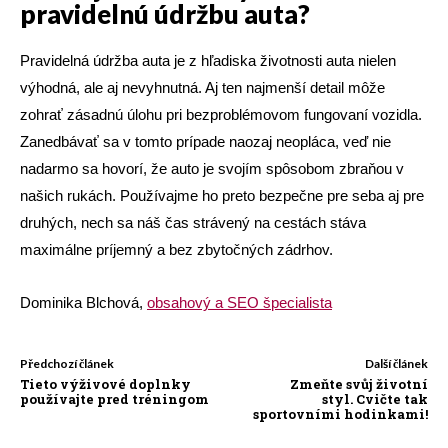
pravidelnú údržbu auta?
Pravidelná údržba auta je z hľadiska životnosti auta nielen
výhodná, ale aj nevyhnutná. Aj ten najmenší detail môže
zohrať zásadnú úlohu pri bezproblémovom fungovaní vozidla.
Zanedbávať sa v tomto prípade naozaj neopláca, veď nie
nadarmo sa hovorí, že auto je svojím spôsobom zbraňou v
našich rukách. Používajme ho preto bezpečne pre seba aj pre
druhých, nech sa náš čas strávený na cestách stáva
maximálne príjemný a bez zbytočných zádrhov.
Dominika Blchová,
obsahový a SEO špecialista
Předchozí článek
Další článek
Tieto výživové doplnky
Zmeňte svůj životní
používajte pred tréningom
styl. Cvičte tak
sportovními hodinkami!