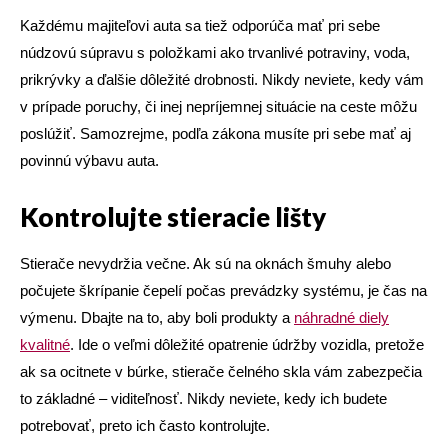
Každému majiteľovi auta sa tiež odporúča mať pri sebe
núdzovú súpravu s položkami ako trvanlivé potraviny, voda,
prikrývky a ďalšie dôležité drobnosti. Nikdy neviete, kedy vám
v prípade poruchy, či inej nepríjemnej situácie na ceste môžu
poslúžiť. Samozrejme, podľa zákona musíte pri sebe mať aj
povinnú výbavu auta.
Kontrolujte stieracie lišty
Stierače nevydržia večne. Ak sú na oknách šmuhy alebo
počujete škrípanie čepelí počas prevádzky systému, je čas na
výmenu. Dbajte na to, aby boli produkty a
náhradné diely
kvalitné
. Ide o veľmi dôležité opatrenie údržby vozidla, pretože
ak sa ocitnete v búrke, stierače čelného skla vám zabezpečia
to základné – viditeľnosť. Nikdy neviete, kedy ich budete
potrebovať, preto ich často kontrolujte.