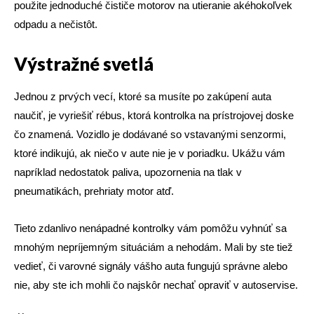
použite jednoduché čističe motorov na utieranie akéhokoľvek
odpadu a nečistôt.
Výstražné svetlá
Jednou z prvých vecí, ktoré sa musíte po zakúpení auta
naučiť, je vyriešiť rébus, ktorá kontrolka na prístrojovej doske
čo znamená. Vozidlo je dodávané so vstavanými senzormi,
ktoré indikujú, ak niečo v aute nie je v poriadku. Ukážu vám
napríklad nedostatok paliva, upozornenia na tlak v
pneumatikách, prehriaty motor atď.
Tieto zdanlivo nenápadné kontrolky vám pomôžu vyhnúť sa
mnohým nepríjemným situáciám a nehodám. Mali by ste tiež
vedieť, či varovné signály vášho auta fungujú správne alebo
nie, aby ste ich mohli čo najskôr nechať opraviť v autoservise.