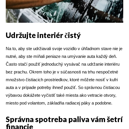
Udržujte interiér čistý
Na to, aby ste udržiavali svoje vozidlo v úhľadnom stave nie je
nutné, aby ste míňali peniaze na umývanie auta každý deň.
Často stačí použiť jednoduchý vysávač na udržanie interiéru
bez prachu. Okrem toho je v súčasnosti na trhu nespočetné
množstvo čistiacich prostriedkov, ktoré môžete nosiť v kufri
auta a v prípade potreby ihneď použiť. So správnou čistiacou
výbavou dokážete vyčistiť také miesta ako vetracie otvory,
miesto pod volantom, základňa radiacej páky a podobne.
Správna spotreba paliva vám šetrí
financie