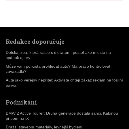
Redakce doporučuje
Detská izba, ktorá rastie s dieťaťom: posteľ ako miesto na
spánok aj hry
Může vám policista prohledat auto? Má právo kontrolovat i
zavazadla?
Auta jako veřejný nepřítel: Aktivisté chtějí zákaz reklam na fosilní
paliva
Podnikání
BMW 2 Active Tourer: Druhá generace dostala šanci. Kabinou
připomíná iX
Dražší stavební materiály, levnější bydlení