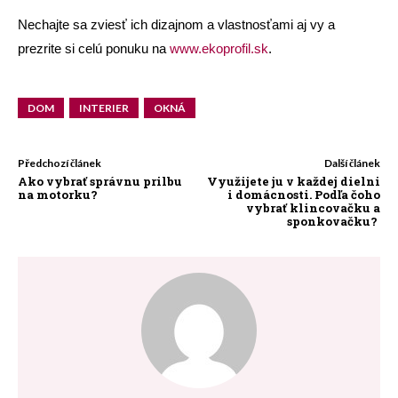
Nechajte sa zviesť ich dizajnom a vlastnosťami aj vy a
prezrite si celú ponuku na
www.ekoprofil.sk
.
DOM
INTERIER
OKNÁ
Předchozí článek
Další článek
Ako vybrať správnu prilbu
Využijete ju v každej dielni
na motorku?
i domácnosti. Podľa čoho
vybrať klincovačku a
sponkovačku?