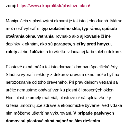
zdroj:
https://www.ekoprofil.sk/plastove-okna/
Manipulácia s plastovými oknami je takisto jednoduchá. Máme
možnosť vybrať si
typ izolačného skla, typ rámu, spôsob
otvárania okna, vetrania
, rovnako ako aj
kovanie
či iné
doplnky k oknám, ako sú
parapety, sieťky proti hmyzu,
rolety
alebo
žalúzie
, a to všetko v ladiacej farbe alebo dekore.
Plastové okná môžu takisto darovať domovu špecifické črty.
Stačí si vybrať niektorý z dekorov dreva a okno môže byť na
nerozoznanie od toho dreveného. Pri pravidelnom vetraní sa
určite nemusíme obávať vzniku plesní či orosených okien.
Hoci plast je umelý materiál, plastové okná splnia všetky
kritériá umožňujúce zdravé a ekonomické bývanie. Veď vďaka
nim môžeme ušetriť na vykurovaní.
V prípade pasívnych
domov sú plastové okná najbežnejším riešením.