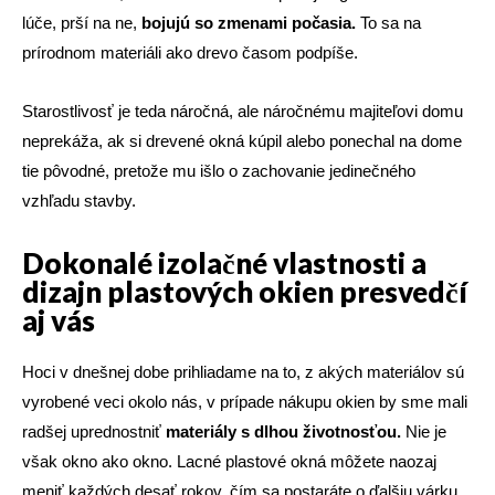
lúče, prší na ne,
bojujú so zmenami počasia.
To sa na
prírodnom materiáli ako drevo časom podpíše.
Starostlivosť je teda náročná, ale náročnému majiteľovi domu
neprekáža, ak si drevené okná kúpil alebo ponechal na dome
tie pôvodné, pretože mu išlo o zachovanie jedinečného
vzhľadu stavby.
Dokonalé izolačné vlastnosti a
dizajn plastových okien presvedčí
aj vás
Hoci v dnešnej dobe prihliadame na to, z akých materiálov sú
vyrobené veci okolo nás, v prípade nákupu okien by sme mali
radšej uprednostniť
materiály s dlhou životnosťou.
Nie je
však okno ako okno. Lacné plastové okná môžete naozaj
meniť každých desať rokov, čím sa postaráte o ďalšiu várku