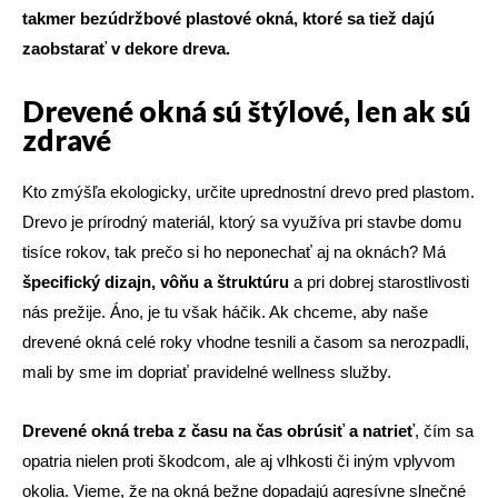
takmer bezúdržbové plastové okná, ktoré sa tiež dajú
zaobstarať v dekore dreva.
Drevené okná sú štýlové, len ak sú
zdravé
Kto zmýšľa ekologicky, určite uprednostní drevo pred plastom.
Drevo je prírodný materiál, ktorý sa využíva pri stavbe domu
tisíce rokov, tak prečo si ho neponechať aj na oknách? Má
špecifický dizajn, vôňu a štruktúru
a pri dobrej starostlivosti
nás prežije. Áno, je tu však háčik. Ak chceme, aby naše
drevené okná celé roky vhodne tesnili a časom sa nerozpadli,
mali by sme im dopriať pravidelné wellness služby.
Drevené okná treba z času na čas obrúsiť a natrieť
, čím sa
opatria nielen proti škodcom, ale aj vlhkosti či iným vplyvom
okolia. Vieme, že na okná bežne dopadajú agresívne slnečné