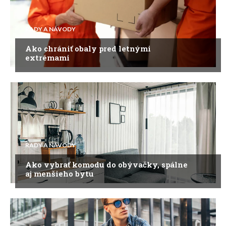
RADY A NÁVODY
Ako chrániť obaly pred letnými
extrémami
RADY A NÁVODY
Ako vybrať komodu do obývačky, spálne
aj menšieho bytu