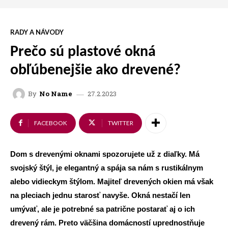
RADY A NÁVODY
Prečo sú plastové okná
obľúbenejšie ako drevené?
27.2.2023
By
No Name
FACEBOOK
TWITTER
Dom s drevenými oknami spozorujete už z diaľky. Má
svojský štýl, je elegantný a spája sa nám s rustikálnym
alebo vidieckym štýlom. Majiteľ drevených okien má však
na pleciach jednu starosť navyše. Okná nestačí len
umývať, ale je potrebné sa patrične postarať aj o ich
drevený rám. Preto väčšina domácností uprednostňuje