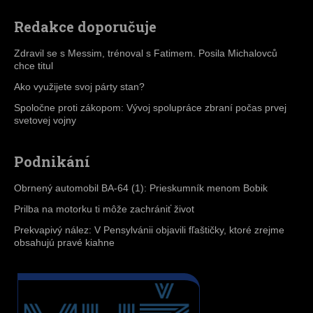
Redakce doporučuje
Zdravil se s Messim, trénoval s Fatimem. Posila Michalovců
chce titul
Ako využijete svoj párty stan?
Spoločne proti zákopom: Vývoj spolupráce zbraní počas prvej
svetovej vojny
Podnikání
Obrnený automobil BA-64 (1): Prieskumník menom Bobik
Prilba na motorku ti môže zachrániť život
Prekvapivý nález: V Pensylvánii objavili fľaštičky, ktoré zrejme
obsahujú pravé kiahne