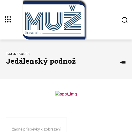
TAG RESULTS:
Jedálenský podnož
žádné příspěvky k zobrazení