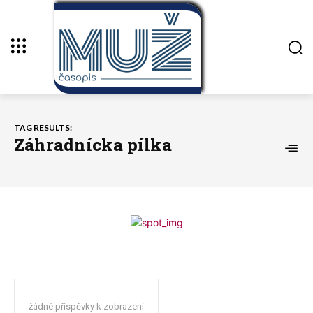
TAG RESULTS:
Záhradnícka pílka
žádné příspěvky k zobrazení