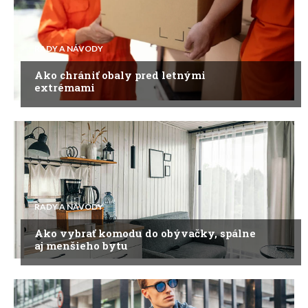
RADY A NÁVODY
Ako chrániť obaly pred letnými
extrémami
RADY A NÁVODY
Ako vybrať komodu do obývačky, spálne
aj menšieho bytu