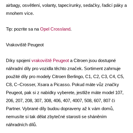
airbagy, osvětlení, volanty, tapecírunky, sedačky, řadicí páky a
mnohem více.
Tip: pozrite sa na
Opel Crossland
.
Vrakoviště Peugeot
Díky spojení
vrakoviště Peugeot
a Citroen jsou dostupné
náhradní díly pro vozidla těchto značek. Sortiment zahrnuje
použité díly pro modely Citroen Berlingo, C1, C2, C3, C4, C5,
C8, C–Crosser, Xsara a Picasso. Pokud máte vůz značky
Peugeot, pak si z nabídky vyberete, jestliže máte model 107,
206, 207, 208, 307, 308, 406, 407, 4007, 508, 607, 807 či
Partner. Vybrané díly budou dopraveny až k vám domů,
nemusíte si tak dělat zbytečné starosti se sháněním
náhradních dílů.