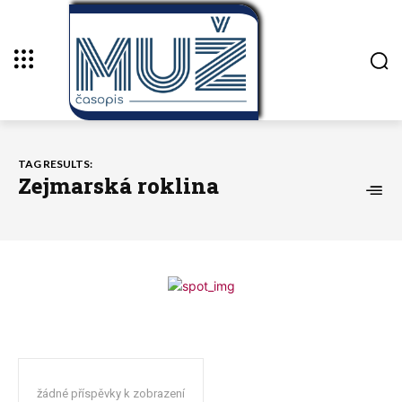
TAG RESULTS:
Zejmarská roklina
žádné příspěvky k zobrazení