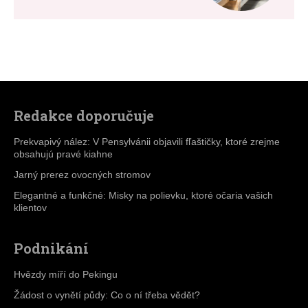
Redakce doporučuje
Prekvapivý nález: V Pensylvánii objavili fľaštičky, ktoré zrejme
obsahujú pravé kiahne
Jarný prerez ovocných stromov
Elegantné a funkčné: Misky na polievku, ktoré očaria vašich
klientov
Podnikání
Hvězdy míří do Pekingu
Žádost o vynětí půdy: Co o ní třeba vědět?