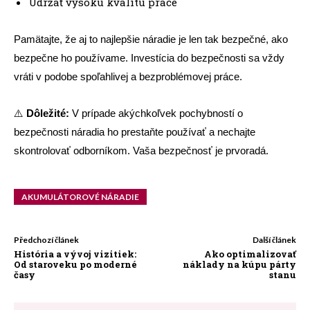
Udržať vysokú kvalitu práce
Pamätajte, že aj to najlepšie náradie je len tak bezpečné, ako
bezpečne ho používame. Investícia do bezpečnosti sa vždy
vráti v podobe spoľahlivej a bezproblémovej práce.
⚠️
Dôležité:
V prípade akýchkoľvek pochybností o
bezpečnosti náradia ho prestaňte používať a nechajte
skontrolovať odborníkom. Vaša bezpečnosť je prvoradá.
AKUMULÁTOROVÉ NÁRADIE
Předchozí článek
Další článek
História a vývoj vizitiek:
Ako optimalizovať
Od staroveku po moderné
náklady na kúpu párty
časy
stanu