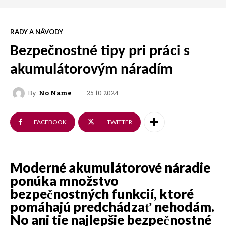
RADY A NÁVODY
Bezpečnostné tipy pri práci s
akumulátorovým náradím
25.10.2024
By
No Name
FACEBOOK
TWITTER
Moderné akumulátorové náradie
ponúka množstvo
bezpečnostných funkcií, ktoré
pomáhajú predchádzať nehodám.
No ani tie najlepšie bezpečnostné