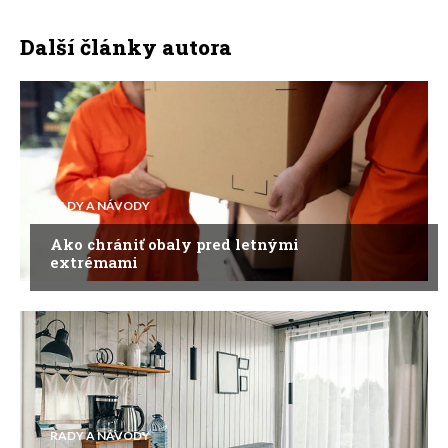
Další články autora
RADY A NÁVODY
Ako chrániť obaly pred letnými
extrémami
RADY A NÁVODY