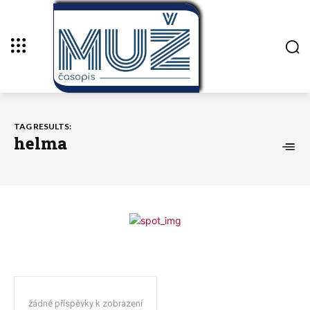
TAG RESULTS:
helma
žádné příspěvky k zobrazení