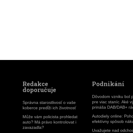
Redakce
Podnikání
doporučuje
Dôvodom vzniku bol p
pre viac staníc. Aké 
Správna starostlivosť o vaše
prináša DAB/DAB+ rá
koberce predĺži ich životnosť
Autodiely online: Poh
Může vám policista prohledat
efektívny spôsob nák
auto? Má právo kontrolovat i
zavazadla?
Uvažujete nad odch