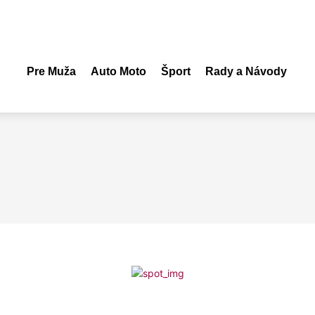
Pre Muža
Auto Moto
Šport
Rady a Návody