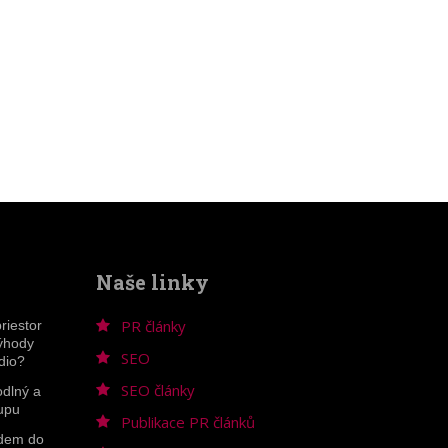
Naše linky
PR články
riestor
výhody
SEO
dio?
SEO články
odlný a
upu
Publikace PR článků
odem do