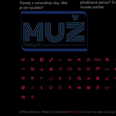
předčasné penze? S 
Panely z minerálnej vlny: Aké
musíte počítat
je ich využitie?
© Press-Media.cz, Praha 4, Publikujeme
PR články
a inzerci na webu zajišťuje