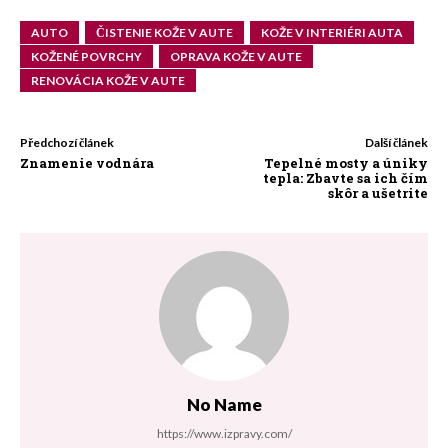
AUTO
ČISTENIE KOŽE V AUTE
KOŽE V INTERIÉRI AUTA
KOŽENÉ POVRCHY
OPRAVA KOŽE V AUTE
RENOVÁCIA KOŽE V AUTE
Předchozí článek
Další článek
Znamenie vodnára
Tepelné mosty a úniky
tepla: Zbavte sa ich čím
skôr a ušetrite
No Name
https://www.izpravy.com/