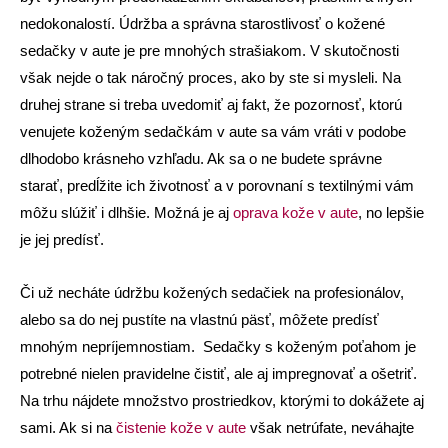
nedokonalostí. Údržba a správna starostlivosť o kožené
sedačky v aute je pre mnohých strašiakom. V skutočnosti
však nejde o tak náročný proces, ako by ste si mysleli. Na
druhej strane si treba uvedomiť aj fakt, že pozornosť, ktorú
venujete koženým sedačkám v aute sa vám vráti v podobe
dlhodobo krásneho vzhľadu. Ak sa o ne budete správne
starať, predĺžite ich životnosť a v porovnaní s textilnými vám
môžu slúžiť i dlhšie. Možná je aj
oprava kože v aute
, no lepšie
je jej predísť.
Či už necháte údržbu kožených sedačiek na profesionálov,
alebo sa do nej pustíte na vlastnú päsť, môžete predísť
mnohým nepríjemnostiam. Sedačky s koženým poťahom je
potrebné nielen pravidelne čistiť, ale aj impregnovať a ošetriť.
Na trhu nájdete množstvo prostriedkov, ktorými to dokážete aj
sami. Ak si na
čistenie kože v aute
však netrúfate, neváhajte