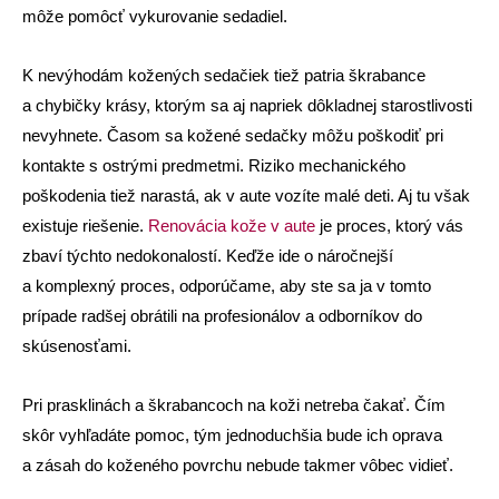
môže pomôcť vykurovanie sedadiel.
K nevýhodám kožených sedačiek tiež patria škrabance
a chybičky krásy, ktorým sa aj napriek dôkladnej starostlivosti
nevyhnete. Časom sa kožené sedačky môžu poškodiť pri
kontakte s ostrými predmetmi. Riziko mechanického
poškodenia tiež narastá, ak v aute vozíte malé deti. Aj tu však
existuje riešenie.
Renovácia kože v aute
je proces, ktorý vás
zbaví týchto nedokonalostí. Keďže ide o náročnejší
a komplexný proces, odporúčame, aby ste sa ja v tomto
prípade radšej obrátili na profesionálov a odborníkov do
skúsenosťami.
Pri prasklinách a škrabancoch na koži netreba čakať. Čím
skôr vyhľadáte pomoc, tým jednoduchšia bude ich oprava
a zásah do koženého povrchu nebude takmer vôbec vidieť.