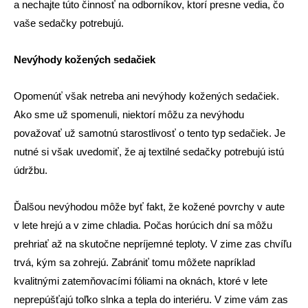
a nechajte túto činnosť na odborníkov, ktorí presne vedia, čo
vaše sedačky potrebujú.
Nevýhody kožených sedačiek
Opomenúť však netreba ani nevýhody kožených sedačiek.
Ako sme už spomenuli, niektorí môžu za nevýhodu
považovať už samotnú starostlivosť o tento typ sedačiek. Je
nutné si však uvedomiť, že aj textilné sedačky potrebujú istú
údržbu.
Ďalšou nevýhodou môže byť fakt, že kožené povrchy v aute
v lete hrejú a v zime chladia. Počas horúcich dní sa môžu
prehriať až na skutočne nepríjemné teploty. V zime zas chvíľu
trvá, kým sa zohrejú. Zabrániť tomu môžete napríklad
kvalitnými zatemňovacími fóliami na oknách, ktoré v lete
neprepúšťajú toľko slnka a tepla do interiéru. V zime vám zas