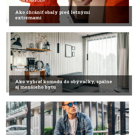
RADY A NÁVODY
Ako chrániť obaly pred letnými
extrémami
RADY A NÁVODY
Ako vybrať komodu do obývačky, spálne
aj menšieho bytu