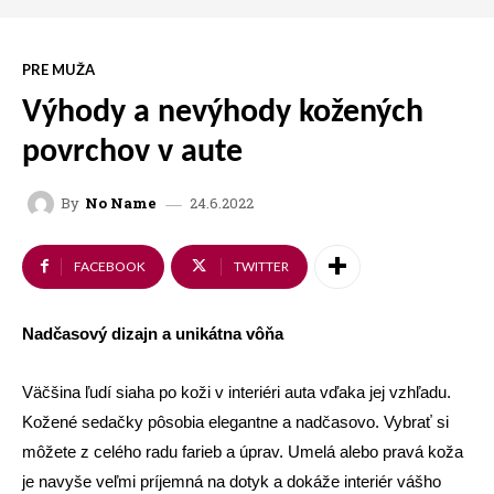
PRE MUŽA
Výhody a nevýhody kožených
povrchov v aute
24.6.2022
By
No Name
FACEBOOK
TWITTER
Nadčasový dizajn a unikátna vôňa
Väčšina ľudí siaha po koži v interiéri auta vďaka jej vzhľadu.
Kožené sedačky pôsobia elegantne a nadčasovo. Vybrať si
môžete z celého radu farieb a úprav. Umelá alebo pravá koža
je navyše veľmi príjemná na dotyk a dokáže interiér vášho