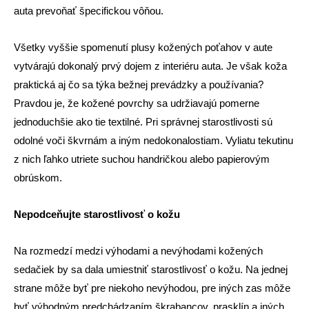
auta prevoňať špecifickou vôňou.
Všetky vyššie spomenutí plusy kožených poťahov v aute
vytvárajú dokonalý prvý dojem z interiéru auta. Je však koža
praktická aj čo sa týka bežnej prevádzky a používania?
Pravdou je, že kožené povrchy sa udržiavajú pomerne
jednoduchšie ako tie textilné. Pri správnej starostlivosti sú
odolné voči škvrnám a iným nedokonalostiam. Vyliatu tekutinu
z nich ľahko utriete suchou handričkou alebo papierovým
obrúskom.
Nepodceňujte starostlivosť o kožu
Na rozmedzí medzi výhodami a nevýhodami kožených
sedačiek by sa dala umiestniť starostlivosť o kožu. Na jednej
strane môže byť pre niekoho nevýhodou, pre iných zas môže
byť výhodným predchádzaním škrabancov, prasklín a iných