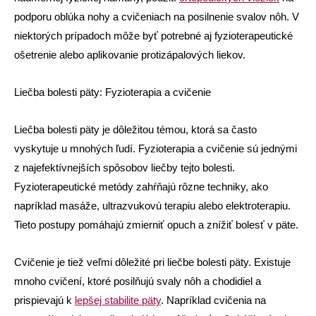
podporu oblúka nohy a cvičeniach na posilnenie svalov nôh. V
niektorých prípadoch môže byť potrebné aj fyzioterapeutické
ošetrenie alebo aplikovanie protizápalových liekov.
Liečba bolesti päty: Fyzioterapia a cvičenie
Liečba bolesti päty je dôležitou témou, ktorá sa často
vyskytuje u mnohých ľudí. Fyzioterapia a cvičenie sú jednými
z najefektívnejších spôsobov liečby tejto bolesti.
Fyzioterapeutické metódy zahŕňajú rôzne techniky, ako
napríklad masáže, ultrazvukovú terapiu alebo elektroterapiu.
Tieto postupy pomáhajú zmierniť opuch a znížiť bolesť v päte.
Cvičenie je tiež veľmi dôležité pri liečbe bolesti päty. Existuje
mnoho cvičení, ktoré posilňujú svaly nôh a chodidiel a
prispievajú k
lepšej stabilite pä
ty
. Napríklad cvičenia na