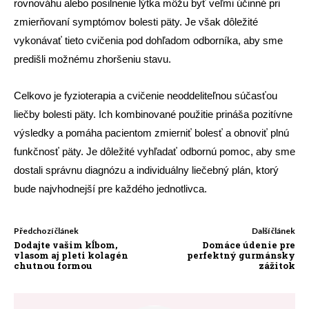
rovnováhu alebo posilnenie lýtka môžu byť veľmi účinné pri
zmierňovaní symptómov bolesti päty. Je však dôležité
vykonávať tieto cvičenia pod dohľadom odborníka, aby sme
predišli možnému zhoršeniu stavu.
Celkovo je fyzioterapia a cvičenie neoddeliteľnou súčasťou
liečby bolesti päty. Ich kombinované použitie prináša pozitívne
výsledky a pomáha pacientom zmierniť bolesť a obnoviť plnú
funkčnosť päty. Je dôležité vyhľadať odbornú pomoc, aby sme
dostali správnu diagnózu a individuálny liečebný plán, ktorý
bude najvhodnejší pre každého jednotlivca.
Předchozí článek
Další článek
Dodajte vašim kĺbom,
Domáce údenie pre
vlasom aj pleti kolagén
perfektný gurmánsky
chutnou formou
zážitok