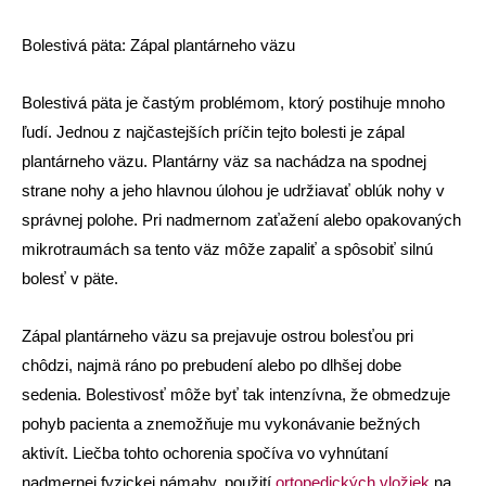
Bolestivá päta: Zápal plantárneho väzu
Bolestivá päta je častým problémom, ktorý postihuje mnoho
ľudí. Jednou z najčastejších príčin tejto bolesti je zápal
plantárneho väzu. Plantárny väz sa nachádza na spodnej
strane nohy a jeho hlavnou úlohou je udržiavať oblúk nohy v
správnej polohe. Pri nadmernom zaťažení alebo opakovaných
mikrotraumách sa tento väz môže zapaliť a spôsobiť silnú
bolesť v päte.
Zápal plantárneho väzu sa prejavuje ostrou bolesťou pri
chôdzi, najmä ráno po prebudení alebo po dlhšej dobe
sedenia. Bolestivosť môže byť tak intenzívna, že obmedzuje
pohyb pacienta a znemožňuje mu vykonávanie bežných
aktivít. Liečba tohto ochorenia spočíva vo vyhnútaní
nadmernej fyzickej námahy, použití
ortopedick
ých vlož
iek
na