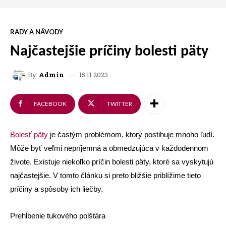
RADY A NÁVODY
Najčastejšie príčiny bolesti päty
15.11.2023
By
Admin
FACEBOOK
TWITTER
Bolesť pä
ty
je častým problémom, ktorý postihuje mnoho ľudí.
Môže byť veľmi nepríjemná a obmedzujúca v každodennom
živote. Existuje niekoľko príčin bolesti päty, ktoré sa vyskytujú
najčastejšie. V tomto článku si preto bližšie priblížime tieto
príčiny a spôsoby ich liečby.
Prehĺbenie tukového polštára