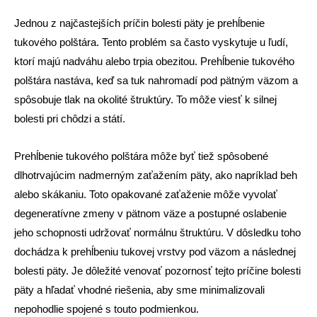
Jednou z najčastejších príčin bolesti päty je prehĺbenie
tukového polštára. Tento problém sa často vyskytuje u ľudí,
ktorí majú nadváhu alebo trpia obezitou. Prehĺbenie tukového
polštára nastáva, keď sa tuk nahromadí pod pätným väzom a
spôsobuje tlak na okolité štruktúry. To môže viesť k silnej
bolesti pri chôdzi a státí.
Prehĺbenie tukového polštára môže byť tiež spôsobené
dlhotrvajúcim nadmerným zaťažením päty, ako napríklad beh
alebo skákaniu. Toto opakované zaťaženie môže vyvolať
degeneratívne zmeny v pätnom väze a postupné oslabenie
jeho schopnosti udržovať normálnu štruktúru. V dôsledku toho
dochádza k prehĺbeniu tukovej vrstvy pod väzom a následnej
bolesti päty. Je dôležité venovať pozornosť tejto príčine bolesti
päty a hľadať vhodné riešenia, aby sme minimalizovali
nepohodlie spojené s touto podmienkou.